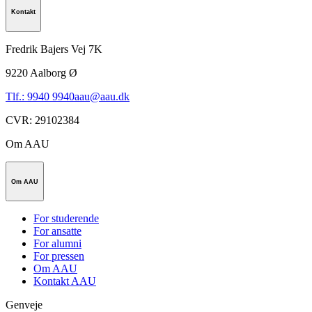
Kontakt
Fredrik Bajers Vej 7K
9220
Aalborg Ø
Tlf.: 9940 9940
aau@aau.dk
CVR
:
29102384
Om AAU
Om AAU
For studerende
For ansatte
For alumni
For pressen
Om AAU
Kontakt AAU
Genveje