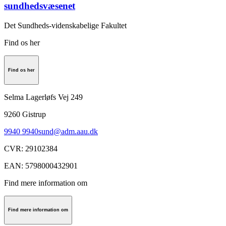
sundhedsvæsenet
Det Sundheds-videnskabelige Fakultet
Find os her
Find os her
Selma Lagerløfs Vej 249
9260
Gistrup
9940 9940
sund@adm.aau.dk
CVR
:
29102384
EAN
:
5798000432901
Find mere information om
Find mere information om