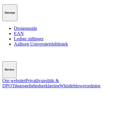
Genveje
Designguide
EAN
Ledige stillinger
Aalborg Universitetsbibliotek
Service
Om websitet
Privatlivspolitik &
DPO
Tilgængelighedserklæring
Whistleblowerordning